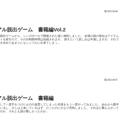
2021.09.08
アル脱出ゲーム 書籍編Vol.2
脱出ゲームから、シンガポールで開催された謎に挑戦しました。 会場の謎の場合はアイテム
トを探すので、その分制限時間は短縮されます。 探すという楽しみは半減しますが、それで
を含めてあまりにもシンプルに出来てしまっ...
2021.09.07
アル脱出ゲーム 書籍編
して一度手をつけたものの放置してしまった本謎をもう一度やってみました。 あれから数年
いるし、少しは上達しているはず、だったのにかなり苦戦しました。 それほど腕も上がって
のか、それとも謎が難しかったのか...