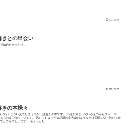
2021.09.06
解きとの出会い
きを始めたきっかけ。
2021.09.05
解きの本様々
APに行くとつい見てしまうのが、謎解きの本です。 小謎が集まっているものからストーリー
るものまで揃っています。 逃してしまった会場謎の集大成のような本は実際に切り抜いて遊
でとても楽しいです。 ちょっとし...