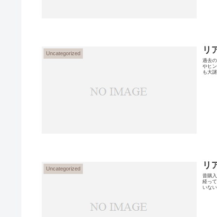
リ
Uncategorized
過去の
やヒン
も大謎
リ
Uncategorized
昔購入
経って
いない